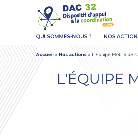
Aller
Panneau de gestion des cookies
au
contenu
principal
QUI SOMMES-NOUS ?
NOS ACTION
You
Accueil
»
Nos actions
»
L'Équipe Mobile de soi
are
L'ÉQUIPE M
here