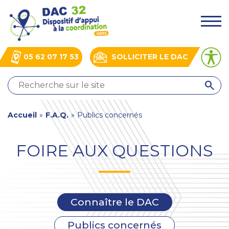
Aller
Panneau de gestion des cookies
au
.
contenu
principal
05 62 07 17 53
SOLLICITER LE DAC
QUI
SOMMES-
NOUS
You
Accueil
»
F.A.Q.
»
Publics concernés
?
NOS
are
ACTIONS
FOIRE AUX QUESTIONS
here
ACTUALITÉS
BOÎTE
À
OUTILS
Connaître le DAC
Publics concernés