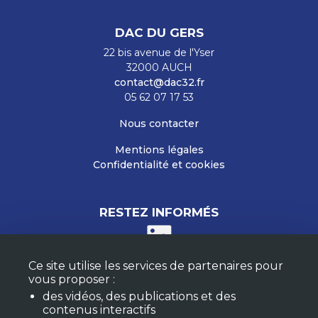
DAC DU GERS
22 bis avenue de l'Yser
32000 AUCH
contact@dac32.fr
05 62 07 17 53
Nous contacter
Mentions légales
Confidentialité et cookies
RESTEZ INFORMÉS
Ce site utilise les services de partenaires pour
M'ABONNER À LA NEWSLETTER
vous proposer :
MON COMPTE
des vidéos, des publications et des
FAQ
contenus interactifs